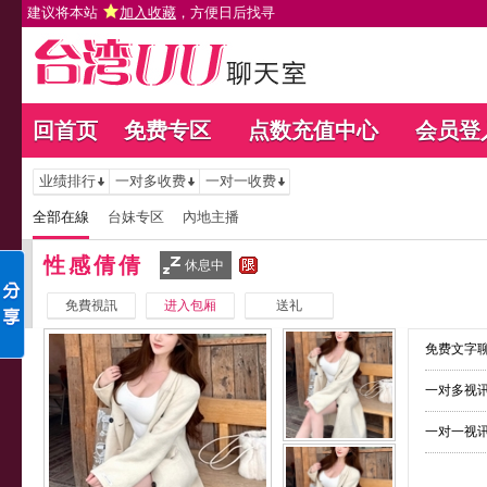
建议将本站
加入收藏
，方便日后找寻
回首页
免费专区
点数充值中心
会员登
业绩排行
一对多收费
一对一收费
全部在線
台妹专区
內地主播
性感倩倩
休息中
免費視訊
进入包厢
送礼
免费文字聊
一对多视讯
一对一视讯