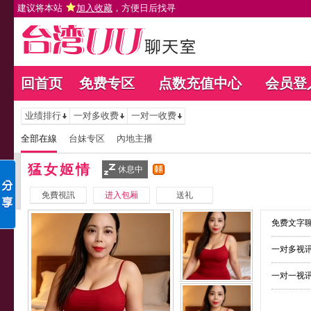
建议将本站
加入收藏
，方便日后找寻
回首页
免费专区
点数充值中心
会员登
业绩排行
一对多收费
一对一收费
全部在線
台妹专区
內地主播
猛女姬情
休息中
免費視訊
进入包厢
送礼
免费文字聊
一对多视讯
一对一视讯