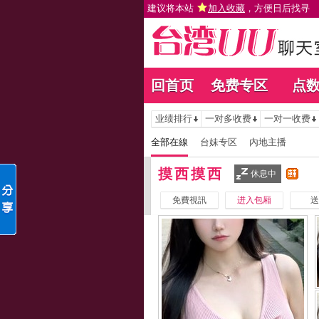
建议将本站
加入收藏
，方便日后找寻
回首页
免费专区
点
业绩排行
一对多收费
一对一收费
全部在線
台妹专区
內地主播
摸西摸西
休息中
免費視訊
进入包厢
送