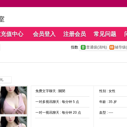
数充值中心
会员登入
注册会员
常见问题
指数
普通级(清纯)
辅导级(
礼
免费文字聊天 :
關閉
性别 : 女性
一对多视讯聊天 :
每分钟 5 点
年龄 : 35 岁
一对一视讯聊天 :
每分钟 20 点
血型 : ----