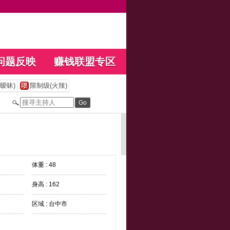
问题反映
赚钱联盟专区
暧昧)
限制级(火辣)
体重 : 48
身高 : 162
区域 : 台中市