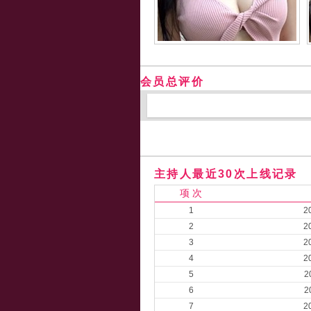
会员总评价
主持人最近30次上线记录
项 次
1
2
2
2
3
2
4
2
5
2
6
2
7
2