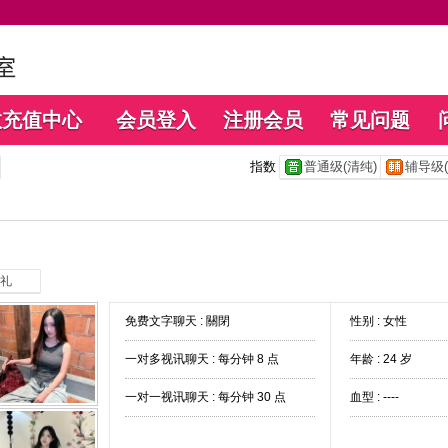
数充值中心
会员登入
注册会员
常见问题
指数
普通级(清纯)
辅导级(
礼
免费文字聊天 :
關閉
性别 : 女性
一对多视讯聊天 :
每分钟 8 点
年龄 : 24 岁
一对一视讯聊天 :
每分钟 30 点
血型 : ----