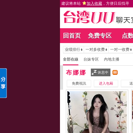
建议将本站
加入收藏
，方便日后找寻
回首页
免费专区
点
业绩排行
一对多收费
一对一收费
全部在線
台妹专区
內地主播
布娜娜
休息中
免費視訊
进入包厢
送