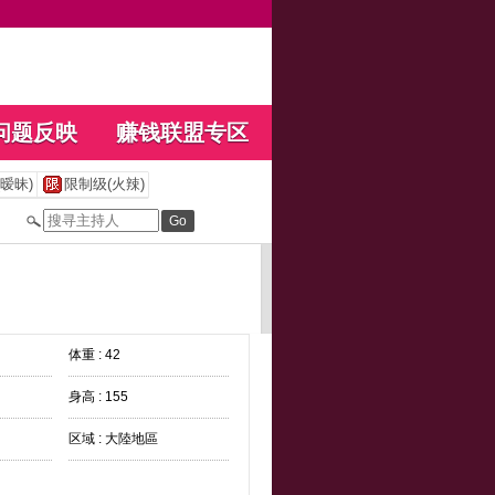
问题反映
赚钱联盟专区
暧昧)
限制级(火辣)
体重 : 42
身高 : 155
区域 : 大陸地區