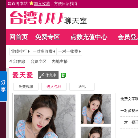
建议将本站
加入收藏
，方便日后找寻
回首页
免费专区
点数充值中心
会员登
业绩排行
一对多收费
一对一收费
全部在線
台妹专区
內地主播
愛天愛
休息中
免費視訊
进入包厢
送礼
免费文字聊
一对多视讯
一对一视讯