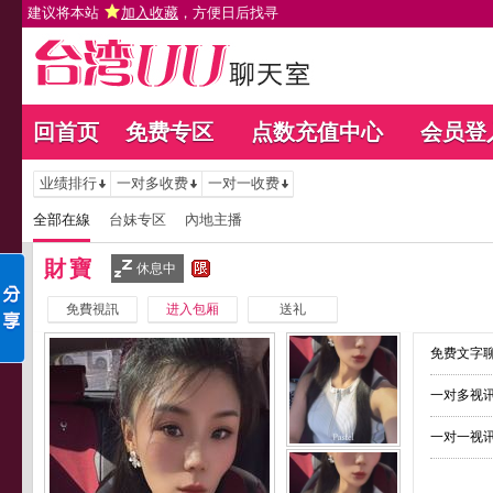
建议将本站
加入收藏
，方便日后找寻
回首页
免费专区
点数充值中心
会员登
业绩排行
一对多收费
一对一收费
全部在線
台妹专区
內地主播
財寶
休息中
免費視訊
进入包厢
送礼
免费文字聊
一对多视讯
一对一视讯