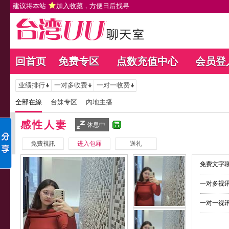
建议将本站
加入收藏
，方便日后找寻
回首页
免费专区
点数充值中心
会员登
业绩排行
一对多收费
一对一收费
全部在線
台妹专区
內地主播
感性人妻
休息中
免費視訊
进入包厢
送礼
免费文字聊
一对多视讯
一对一视讯