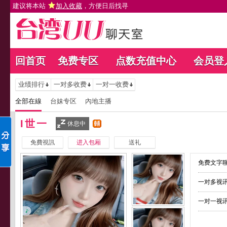
建议将本站
加入收藏
，方便日后找寻
回首页
免费专区
点数充值中心
会员登
业绩排行
一对多收费
一对一收费
全部在線
台妹专区
內地主播
I世一
休息中
免費視訊
进入包厢
送礼
免费文字聊
一对多视讯
一对一视讯