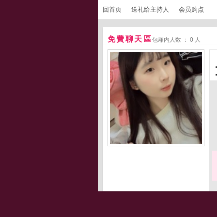
回首页
送礼给主持人
会员购点
免費聊天區
包厢内人数 ： 0 人