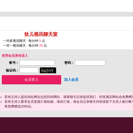
您即将进入 [
狄儿视讯聊天室
]
一对多视讯聊天 : 每分钟
5
点
一对一视讯聊天 : 每分钟
20
点
使用会员身份进入
帐号 :
密码 :
验证码 :
加入会员
若有主持人提供别站网址拉您到别网站，请将聊天记录提供我们，经查属实网站会免费赠送
若有主持人要求会员直接汇钱给她，请勿汇钱，请会员记录聊天内容或留下主持人银行帐
将免费赠送2000点。