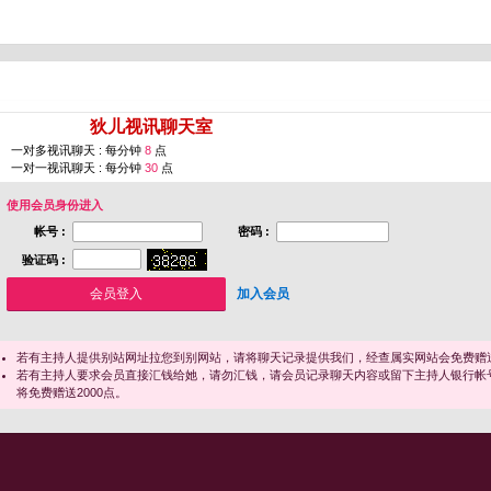
您即将进入 [
狄儿视讯聊天室
]
一对多视讯聊天 : 每分钟
8
点
一对一视讯聊天 : 每分钟
30
点
使用会员身份进入
帐号 :
密码 :
验证码 :
加入会员
若有主持人提供别站网址拉您到别网站，请将聊天记录提供我们，经查属实网站会免费赠送
若有主持人要求会员直接汇钱给她，请勿汇钱，请会员记录聊天内容或留下主持人银行帐
将免费赠送2000点。