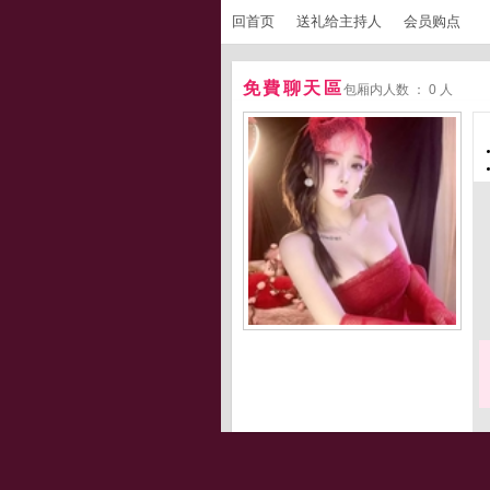
回首页
送礼给主持人
会员购点
免費聊天區
包厢内人数 ： 0 人