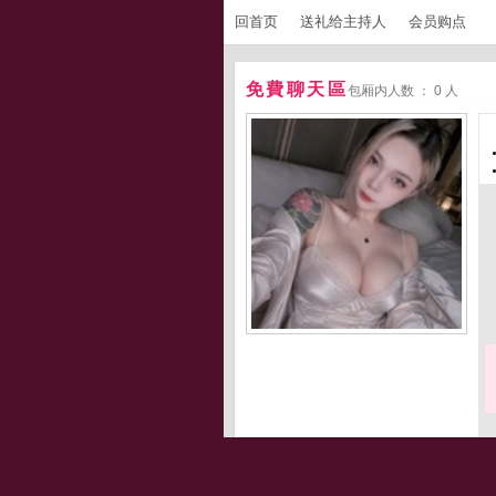
回首页
送礼给主持人
会员购点
免費聊天區
包厢内人数 ： 0 人