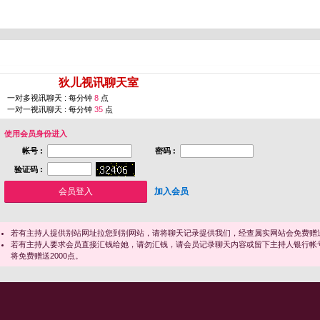
您即将进入 [
狄儿视讯聊天室
]
一对多视讯聊天 : 每分钟
8
点
一对一视讯聊天 : 每分钟
35
点
使用会员身份进入
帐号 :
密码 :
验证码 :
加入会员
若有主持人提供别站网址拉您到别网站，请将聊天记录提供我们，经查属实网站会免费赠送
若有主持人要求会员直接汇钱给她，请勿汇钱，请会员记录聊天内容或留下主持人银行帐
将免费赠送2000点。