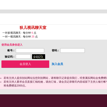
您即将进入 [
狄儿视讯聊天室
]
一对多视讯聊天 : 每分钟
6
点
一对一视讯聊天 : 每分钟
25
点
使用会员身份进入
帐号 :
密码 :
验证码 :
加入会员
若有主持人提供别站网址拉您到别网站，请将聊天记录提供我们，经查属实网站会免费赠送
若有主持人要求会员直接汇钱给她，请勿汇钱，请会员记录聊天内容或留下主持人银行帐
将免费赠送2000点。