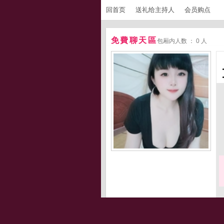
回首页
送礼给主持人
会员购点
免費聊天區
包厢内人数 ： 0 人