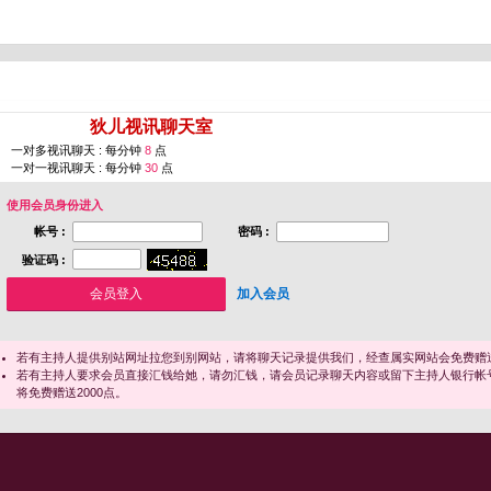
您即将进入 [
狄儿视讯聊天室
]
一对多视讯聊天 : 每分钟
8
点
一对一视讯聊天 : 每分钟
30
点
使用会员身份进入
帐号 :
密码 :
验证码 :
加入会员
若有主持人提供别站网址拉您到别网站，请将聊天记录提供我们，经查属实网站会免费赠送
若有主持人要求会员直接汇钱给她，请勿汇钱，请会员记录聊天内容或留下主持人银行帐
将免费赠送2000点。