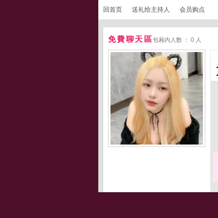
回首页
送礼给主持人
会员购点
免費聊天區
包厢内人数 ： 0 人