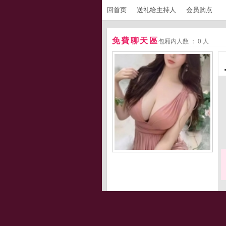
回首页
送礼给主持人
会员购点
免費聊天區
包厢内人数 ： 0 人