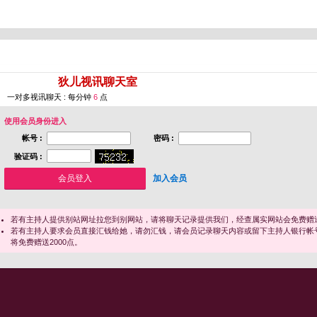
您即将进入 [
狄儿视讯聊天室
]
一对多视讯聊天 : 每分钟
6
点
使用会员身份进入
帐号 :
密码 :
验证码 :
加入会员
若有主持人提供别站网址拉您到别网站，请将聊天记录提供我们，经查属实网站会免费赠送
若有主持人要求会员直接汇钱给她，请勿汇钱，请会员记录聊天内容或留下主持人银行帐
将免费赠送2000点。