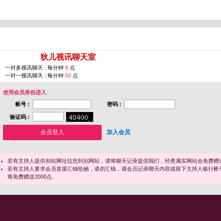
您即将进入 [
狄儿视讯聊天室
]
一对多视讯聊天 : 每分钟
8
点
一对一视讯聊天 : 每分钟
50
点
使用会员身份进入
帐号 :
密码 :
验证码 :
加入会员
若有主持人提供别站网址拉您到别网站，请将聊天记录提供我们，经查属实网站会免费赠送
若有主持人要求会员直接汇钱给她，请勿汇钱，请会员记录聊天内容或留下主持人银行帐
将免费赠送2000点。