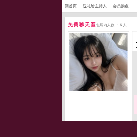
回首页
送礼给主持人
会员购点
免費聊天區
包厢内人数 ： 6 人