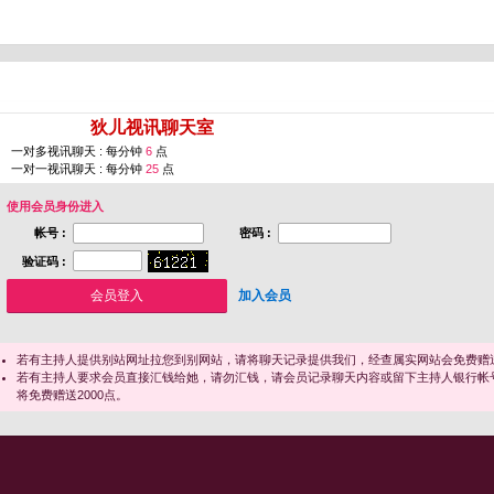
您即将进入 [
狄儿视讯聊天室
]
一对多视讯聊天 : 每分钟
6
点
一对一视讯聊天 : 每分钟
25
点
使用会员身份进入
帐号 :
密码 :
验证码 :
加入会员
若有主持人提供别站网址拉您到别网站，请将聊天记录提供我们，经查属实网站会免费赠送
若有主持人要求会员直接汇钱给她，请勿汇钱，请会员记录聊天内容或留下主持人银行帐
将免费赠送2000点。