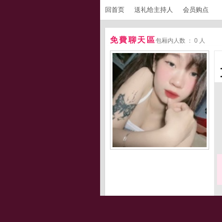
回首页
送礼给主持人
会员购点
免費聊天區
包厢内人数 ： 0 人