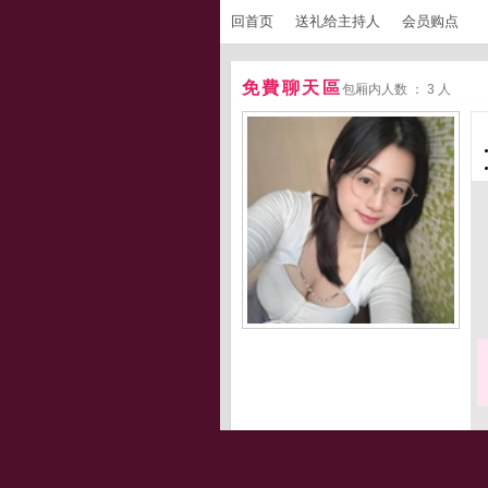
回首页
送礼给主持人
会员购点
免費聊天區
包厢内人数 ： 3 人