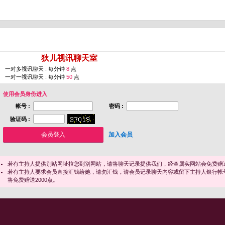
您即将进入 [
狄儿视讯聊天室
]
一对多视讯聊天 : 每分钟
8
点
一对一视讯聊天 : 每分钟
50
点
使用会员身份进入
帐号 :
密码 :
验证码 :
加入会员
若有主持人提供别站网址拉您到别网站，请将聊天记录提供我们，经查属实网站会免费赠送
若有主持人要求会员直接汇钱给她，请勿汇钱，请会员记录聊天内容或留下主持人银行帐
将免费赠送2000点。