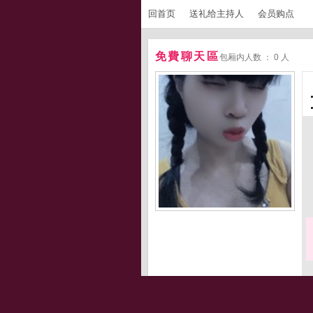
回首页
送礼给主持人
会员购点
免費聊天區
包厢内人数 ： 0 人