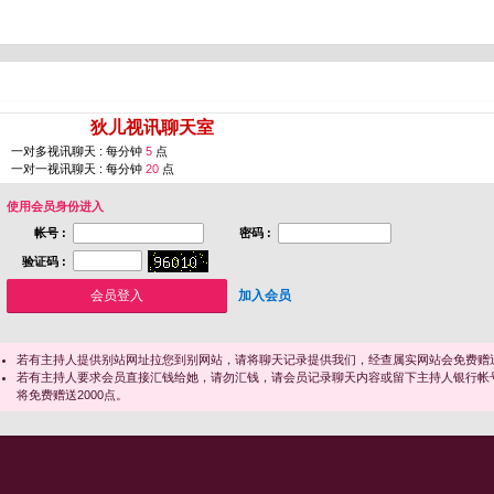
您即将进入 [
狄儿视讯聊天室
]
一对多视讯聊天 : 每分钟
5
点
一对一视讯聊天 : 每分钟
20
点
使用会员身份进入
帐号 :
密码 :
验证码 :
加入会员
若有主持人提供别站网址拉您到别网站，请将聊天记录提供我们，经查属实网站会免费赠送
若有主持人要求会员直接汇钱给她，请勿汇钱，请会员记录聊天内容或留下主持人银行帐
将免费赠送2000点。