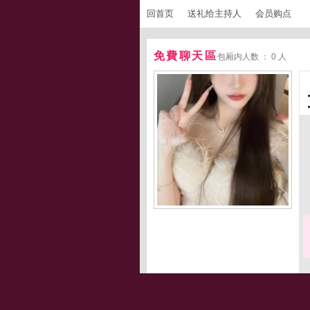
回首页
送礼给主持人
会员购点
免費聊天區
包厢内人数 ： 0 人