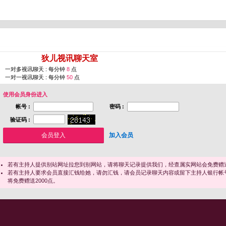
您即将进入 [
狄儿视讯聊天室
]
一对多视讯聊天 : 每分钟
8
点
一对一视讯聊天 : 每分钟
50
点
使用会员身份进入
帐号 :
密码 :
验证码 :
加入会员
若有主持人提供别站网址拉您到别网站，请将聊天记录提供我们，经查属实网站会免费赠送
若有主持人要求会员直接汇钱给她，请勿汇钱，请会员记录聊天内容或留下主持人银行帐
将免费赠送2000点。